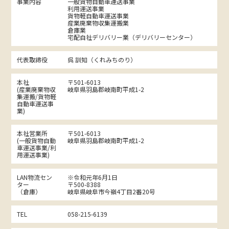
事業内容
一般貨物自動車運送事業
利用運送事業
貨物軽自動車運送事業
産業廃棄物収集運搬業
倉庫業
宅配自社デリバリー業（デリバリーセンター）
代表取締役
呉 訓知（くれみちのり）
本社
〒501-6013
(産業廃棄物収
岐阜県羽島郡岐南町平成1-2
集運搬/貨物軽
自動車運送事
業)
本社営業所
〒501-6013
(一般貨物自動
岐阜県羽島郡岐南町平成1-2
車運送事業/利
用運送事業)
LAN物流セン
※令和元年6月1日
ター
〒500-8388
（倉庫）
岐阜県岐阜市今嶺4丁目2番20号
TEL
058-215-6139