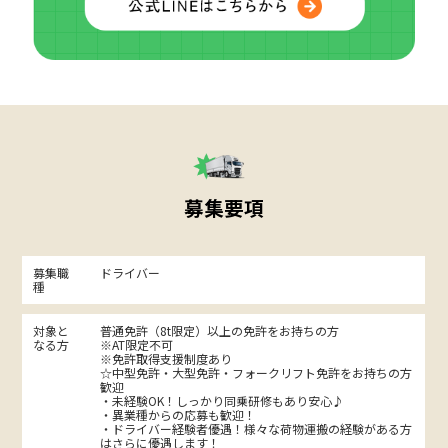
募集要項
募集職
ドライバー
種
対象と
普通免許（8t限定）以上の免許をお持ちの方
なる方
※AT限定不可
※免許取得支援制度あり
☆中型免許・大型免許・フォークリフト免許をお持ちの方
歓迎
・未経験OK！しっかり同乗研修もあり安心♪
・異業種からの応募も歓迎！
・ドライバー経験者優遇！様々な荷物運搬の経験がある方
はさらに優遇します！