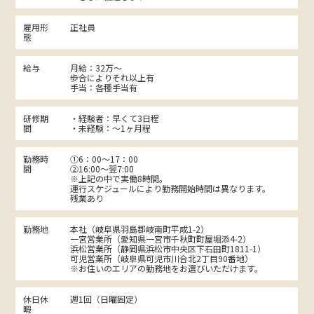
雇用形
正社員
態
給与
月給：32万～
歩合によりそれ以上有
手当：各種手当有
研修期
・経験者：早くて3日程
間
・未経験：～1ヶ月程
勤務時
①6：00～17：00
間
②16:00～翌7:00
※上記の中で実働8時間。
運行スケジュールにより勤務開始時間は異なります。
残業あり
勤務地
本社（岐阜県羽島郡岐南町平成1-2）
一宮営業所（愛知県一宮市千秋町町屋堀添4-2）
浜松営業所（静岡県浜松市中央区下石田町1811-1）
可児営業所（岐阜県可児市川合北2丁目90番地）
※お住いのエリアの勤務地をお選びいただけます。
休日休
週1回（日曜固定）
暇